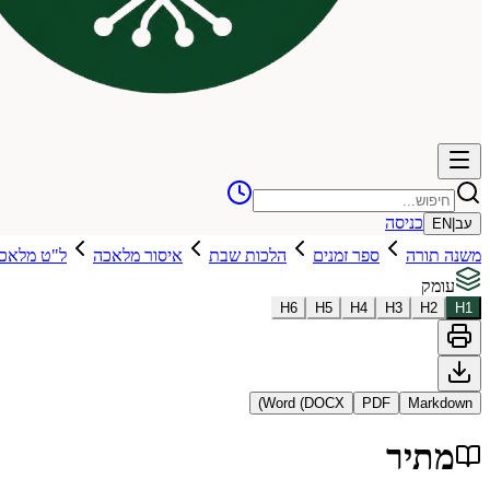
כניסה
עב
|
EN
משנה תורה
ספר זמנים
הלכות שבת
איסור מלאכה
ל"ט מלאכו
עומק
H
6
H
5
H
4
H
3
H
2
H
1
Word (DOCX)
PDF
Markdown
מתיר