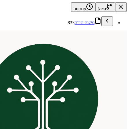
האילן
אחרונות
משנה תורה
833