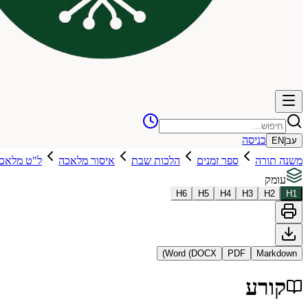
כניסה
עב
|
EN
משנה תורה
ספר זמנים
הלכות שבת
איסור מלאכה
ל"ט מלאכו
עומק
H
6
H
5
H
4
H
3
H
2
H
1
Word (DOCX)
PDF
Markdown
קורע