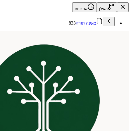
האילן
אחרונות
משנה תורה
833