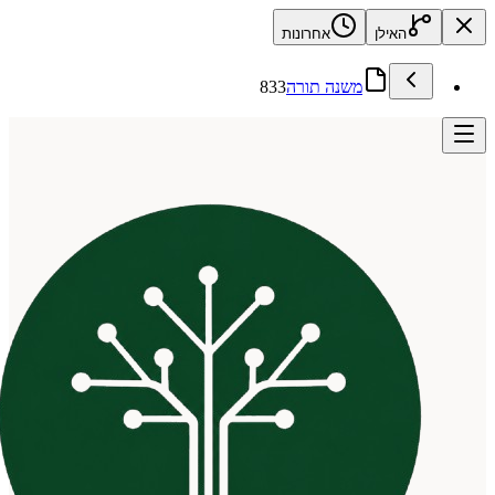
האילן
אחרונות
משנה תורה
833