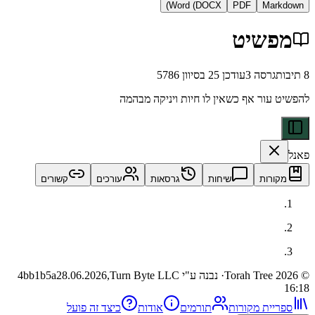
Word (DOCX)
PDF
Ma
שיט
רסה
3
עודכן
25 בסיוון 5786
ור אף כשאין לו חיות ויניקה מבהמה
ות
שיחות
גרסאות
עורכים
קשורים
· נבנה ע"י Turn Byte LLC
28.06.2026,
4bb1b5a
ית מקורות
תורמים
אודות
כיצד זה פועל