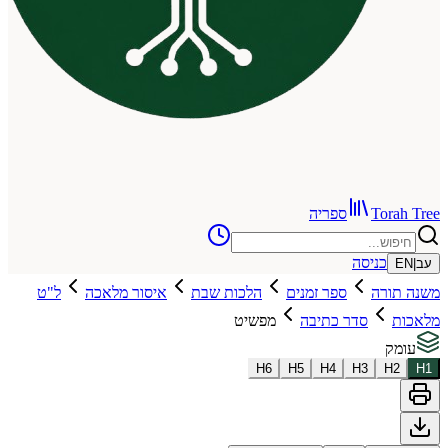
To
ספריה
כניסה
רה
ספר זמנים
הלכות שבת
איסור מלאכה
ל"ט
סדר כתיבה
מפשיט
H
6
H
5
H
4
H
3