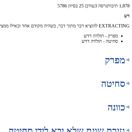
1,878
תיבות
גרסה
3
עודכן
25 בסיוון 5786
דש
EXTRACTING להוציא דבר מתוך דבר, כשהיה מקודם אחד וכאילו ממציא דבר חדש ע"י פירוק
מפרק - תולדה דדש
סחיטה - תולדה דדש
מפרק
סחיטה
כוונה
גזירת שונת שלא יבא לידי סחיטה