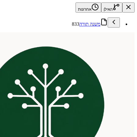
האילן
אחרונות
משנה תורה
833