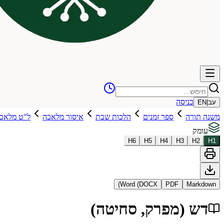
כניסה
עב
|
EN
משנה תורה
ספר זמנים
הלכות שבת
איסור מלאכה
ל"ט מלאכו
עומק
H
6
H
5
H
4
H
3
H
2
H
1
Word (DOCX)
PDF
Markdown
דש (מפרק, סחיטה)