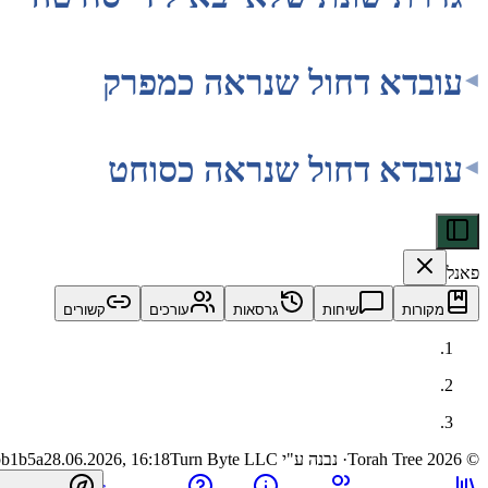
עובדא דחול שנראה כמפרק
עובדא דחול שנראה כסוחט
פאנל
מקורות
שיחות
גרסאות
עורכים
קשורים
©
2026
Torah Tree
· נבנה ע"י Turn Byte LLC
28.06.2026, 16:18
bb1b5a