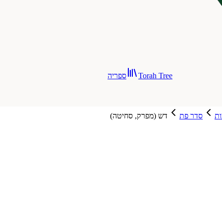
Torah Tree
ספריה
ת
סדר פת
דש (מפרק, סחיטה)