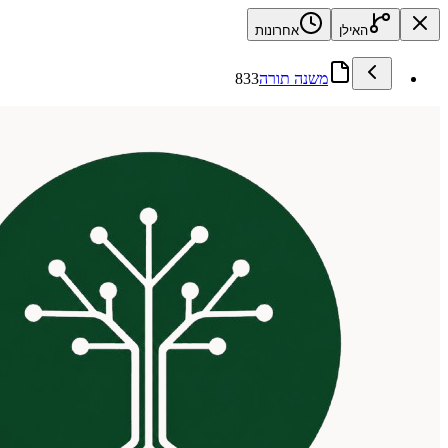
האילן
אחרונות
משנה תורה
833