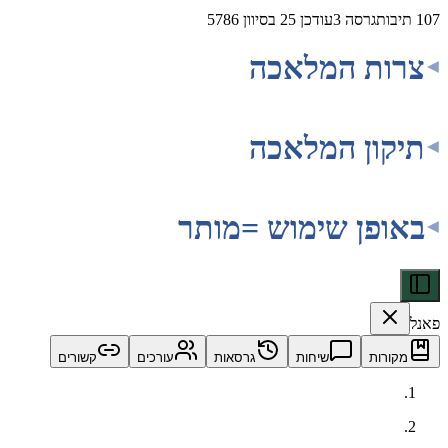
107
תיבות
גרסה
3
עודכן
25 בסיוון 5786
צרות המלאכה
תיקון המלאכה
באופן שימוש =מותר
פאנל
מקורות
שיחות
גרסאות
עורכים
קשורים