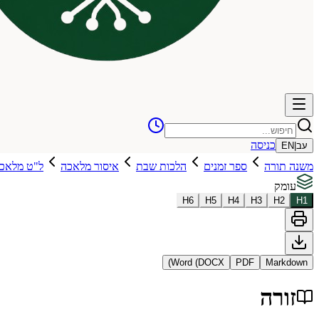
כניסה
עב
|
EN
משנה תורה
ספר זמנים
הלכות שבת
איסור מלאכה
ל"ט מלאכו
עומק
H
6
H
5
H
4
H
3
H
2
H
1
Word (DOCX)
PDF
Markdown
זורה