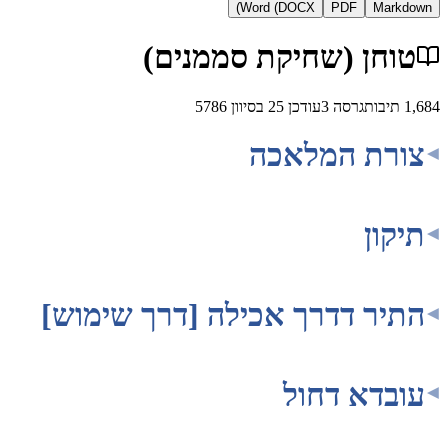
Word (DOCX)
PDF
Ma
חן (שחיקת סממנים)
בות
גרסה
3
עודכן
25 בסיוון 5786
ת המלאכה
ן
ר דדרך אכילה [דרך שימוש]
דא דחול