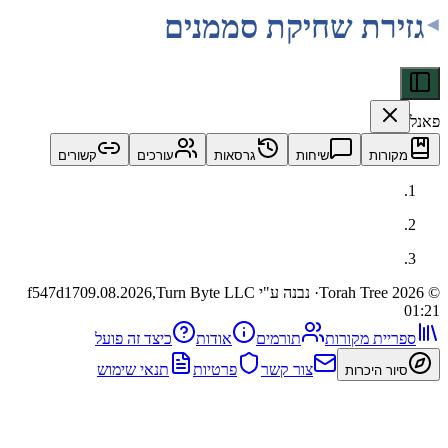
רת שחיקת סממנים
ות
שיחות
גרסאות
עורכים
קשורים
· נבנה ע"י Turn Byte LLC
09.08.2026,
f547d17
ית מקורות
תורמים
אודות
כיצד זה פועל
צור קשר
פרטיות
תנאי שימוש
 היכרות