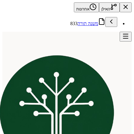
האילן
אחרונות
משנה תורה
833