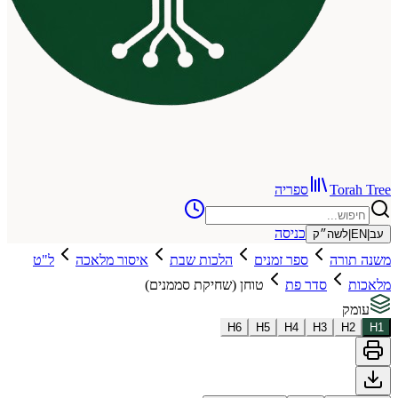
To
ספריה
כניסה
שה״ק
רה
ספר זמנים
הלכות שבת
איסור מלאכה
ל"ט
סדר פת
טוחן (שחיקת סממנים)
H
6
H
5
H
4
H
3