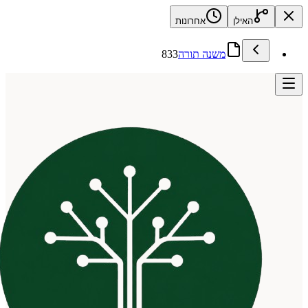
האילן
אחרונות
משנה תורה
833