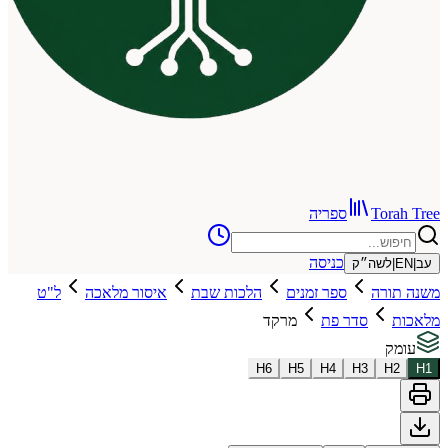
To
ספריה
כניסה
שה״ק
רה
ספר זמנים
הלכות שבת
איסור מלאכה
ל"ט
סדר פת
מרקד
H
6
H
5
H
4
H
3