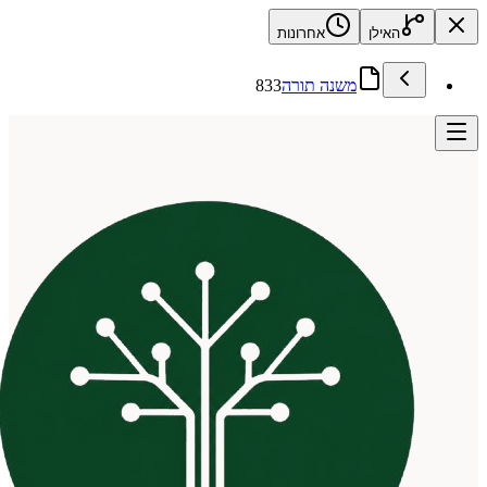
האילן
אחרונות
משנה תורה
833