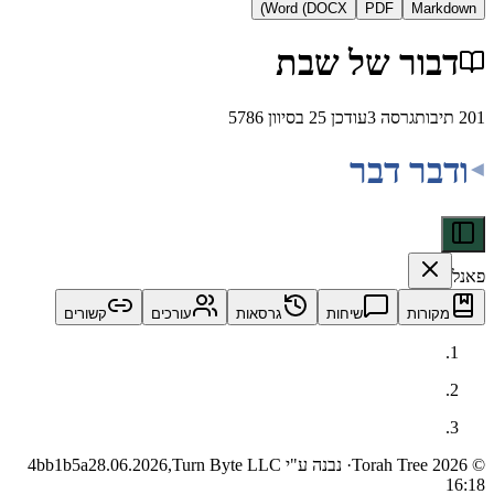
Word (DOCX)
PDF
Ma
ור של שבת
ת
גרסה
3
עודכן
25 בסיוון 5786
ר דבר
ות
שיחות
גרסאות
עורכים
קשורים
· נבנה ע"י Turn Byte LLC
28.06.2026,
4bb1b5a