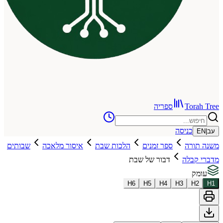
To
ספריה
כניסה
רה
ספר זמנים
הלכות שבת
איסור מלאכה
שבותים
לה
דבור של שבת
H
6
H
5
H
4
H
3