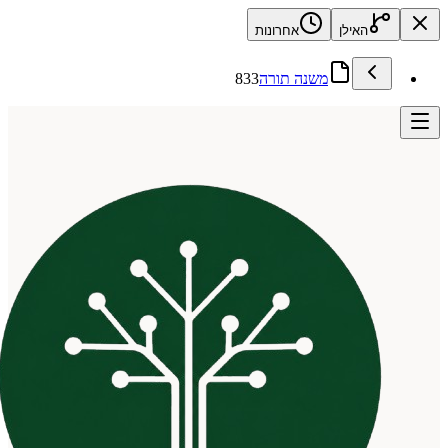
האילן
אחרונות
משנה תורה
833