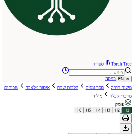
To
ספריה
כניסה
רה
ספר זמנים
הלכות שבת
איסור מלאכה
שבותים
לה
מוליד
H
6
H
5
H
4
H
3