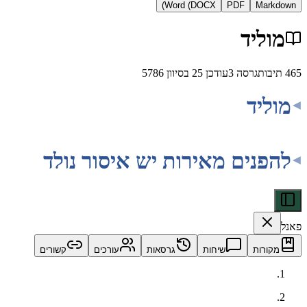
Word (DOCX)
PDF
Ma
יד
ת
גרסה
3
עודכן
25 בסיוון 5786
יד
נים מאירות יש איסור נולד
ות
שיחות
גרסאות
עורכים
קשורים