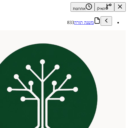
האילן
אחרונות
משנה תורה
833