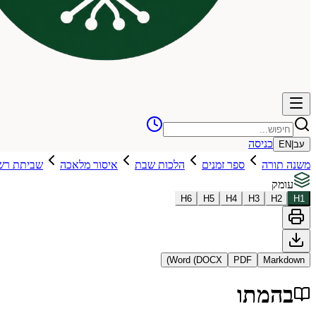
כניסה
עב
|
EN
משנה תורה
ספר זמנים
הלכות שבת
איסור מלאכה
שביתת רש
עומק
H
6
H
5
H
4
H
3
H
2
H
1
Word (DOCX)
PDF
Markdown
בהמתו