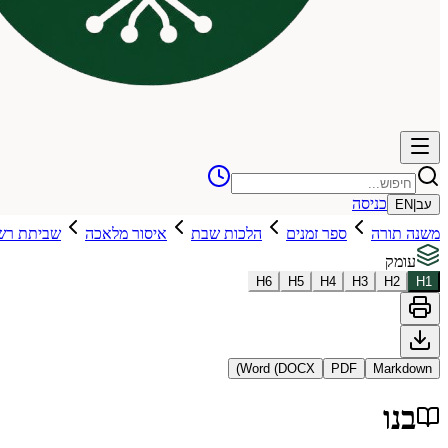
כניסה
עב
|
EN
משנה תורה
ספר זמנים
הלכות שבת
איסור מלאכה
שביתת רש
עומק
H
6
H
5
H
4
H
3
H
2
H
1
Word (DOCX)
PDF
Markdown
בנו