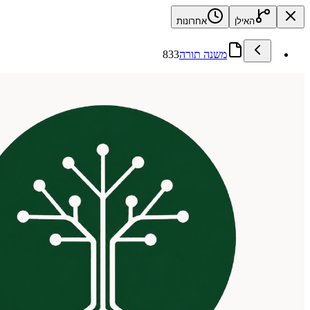
האילן
אחרונות
משנה תורה
833