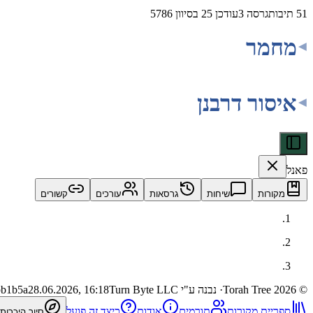
51
תיבות
גרסה
3
עודכן
25 בסיוון 5786
מחמר
איסור דרבנן
פאנל
מקורות
שיחות
גרסאות
עורכים
קשורים
©
2026
Torah Tree
· נבנה ע"י Turn Byte LLC
28.06.2026, 16:18
bb1b5a
ספריית מקורות
תורמים
אודות
כיצד זה פועל
סיור היכרות