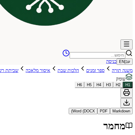
כניסה
עב
|
EN
משנה תורה
ספר זמנים
הלכות שבת
איסור מלאכה
שביתת רש
עומק
H
6
H
5
H
4
H
3
H
2
H
1
Word (DOCX)
PDF
Markdown
מחמר