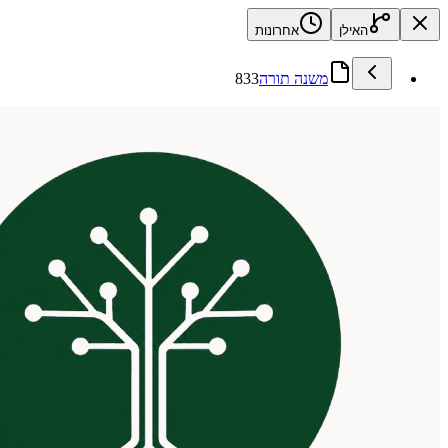
האילן
אחרונות
משנה תורה
833