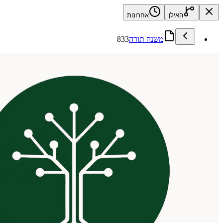
האילן
אחרונות
משנה תורה
833