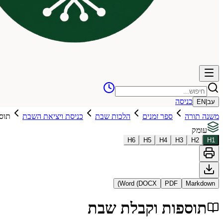
כניסה
עב
|
EN
משנה תורה
ספר זמנים
הלכות שבת
כניסת ויציאת השבת
תוס
עומק
H
6
H
5
H
4
H
3
H
2
H
1
Word (DOCX)
PDF
Markdown
תוספות וקבלת שבת