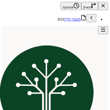
האילן
אחרונות
משנה תורה
833