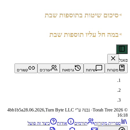
כום שיטות בתוספות שבת
ה חל עליו תוספות שבת
ות
שיחות
גרסאות
עורכים
קשורים
· נבנה ע"י Turn Byte LLC
28.06.2026,
4bb1b5a
ית מקורות
תורמים
אודות
כיצד זה פועל