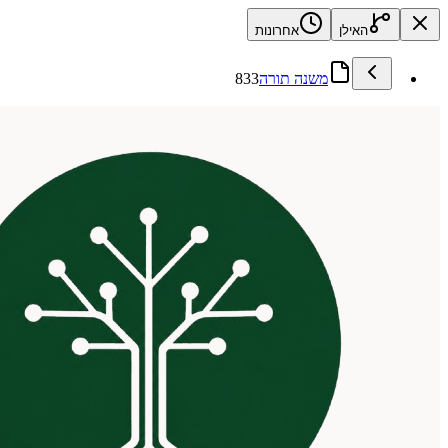
האילן
אחרונות
משנה תורה
833