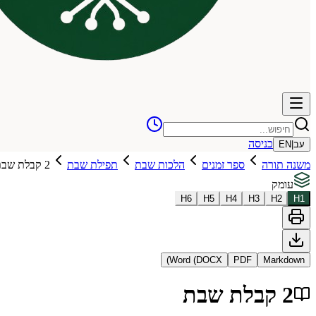
כניסה
עב
|
EN
משנה תורה
ספר זמנים
הלכות שבת
תפילת שבת
2 קבלת שבת
עומק
H
6
H
5
H
4
H
3
H
2
H
1
Word (DOCX)
PDF
Markdown
2 קבלת שבת