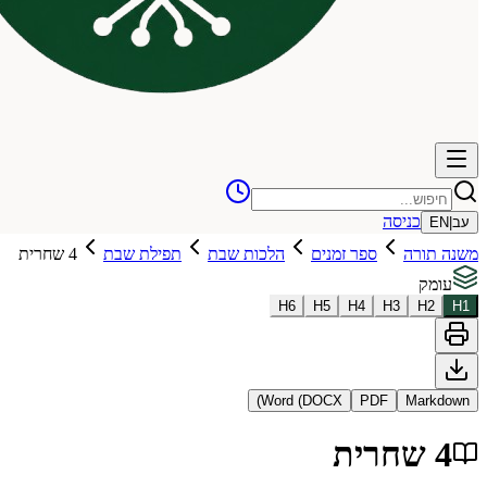
כניסה
עב
|
EN
משנה תורה
ספר זמנים
הלכות שבת
תפילת שבת
4 שחרית
עומק
H
6
H
5
H
4
H
3
H
2
H
1
Word (DOCX)
PDF
Markdown
4 שחרית