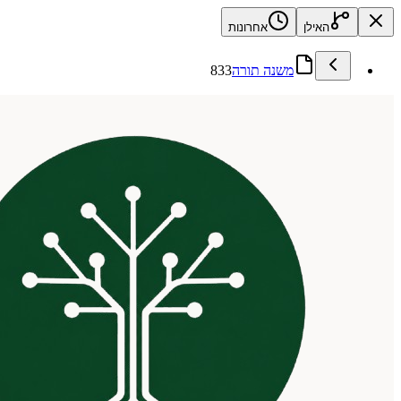
האילן
אחרונות
משנה תורה
833