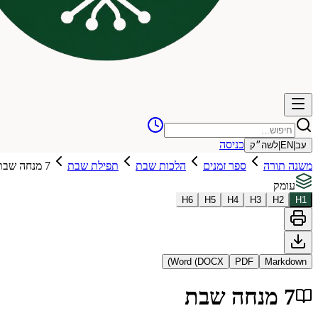
כניסה
עב
|
EN
|
לשה״ק
משנה תורה
ספר זמנים
הלכות שבת
תפילת שבת
7 מנחה שבת
עומק
H
6
H
5
H
4
H
3
H
2
H
1
Word (DOCX)
PDF
Markdown
7 מנחה שבת