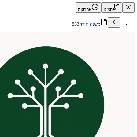
האילן
אחרונות
משנה תורה
833