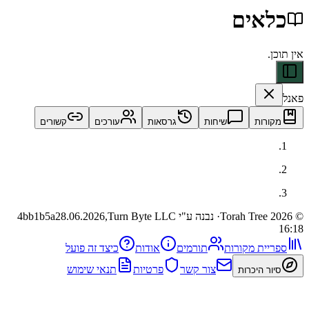
אים
ות
שיחות
גרסאות
עורכים
קשורים
· נבנה ע"י Turn Byte LLC
28.06.2026,
4bb1b5a
ית מקורות
תורמים
אודות
כיצד זה פועל
צור קשר
פרטיות
תנאי שימוש
 היכרות