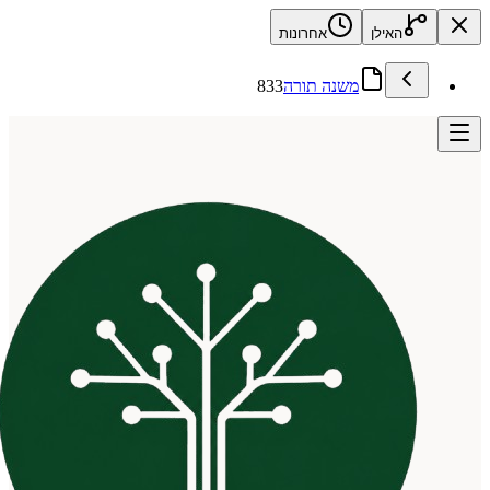
האילן
אחרונות
משנה תורה
833