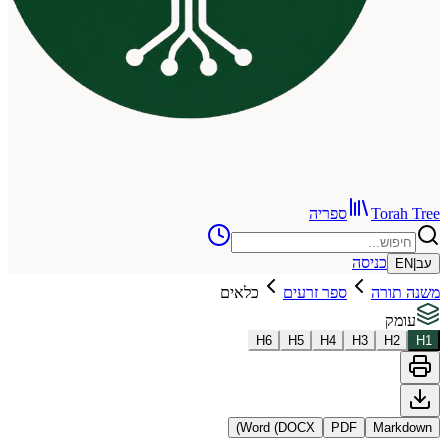
To
ספריה
כניסה
רה
ספר זרעים
כלאים
H
6
H
5
H
4
H
3
Word (DOCX)
PDF
Ma