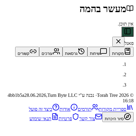
שר בהמה
ות
שיחות
גרסאות
עורכים
קשורים
· נבנה ע"י Turn Byte LLC
28.06.2026,
4bb1b5a
ית מקורות
תורמים
אודות
כיצד זה פועל
צור קשר
פרטיות
תנאי שימוש
 היכרות