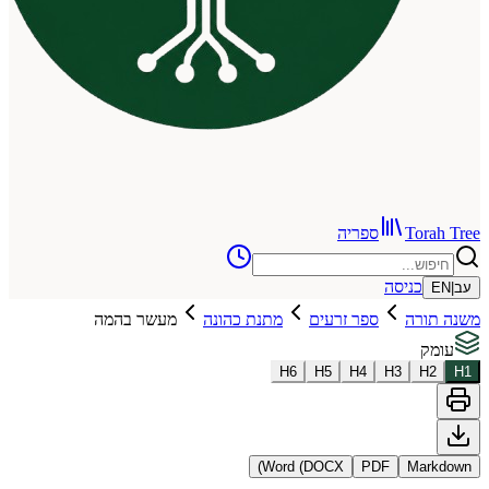
To
ספריה
כניסה
רה
ספר זרעים
מתנת כהונה
מעשר בהמה
H
6
H
5
H
4
H
3
Word (DOCX)
PDF
Ma