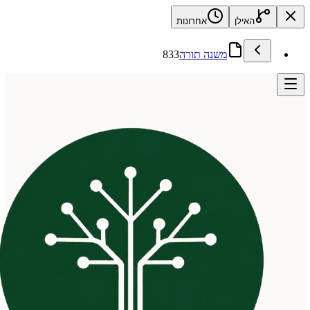
האילן
אחרונות
משנה תורה
833