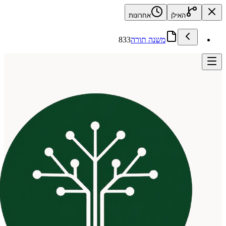
האילן
אחרונות
משנה תורה
833