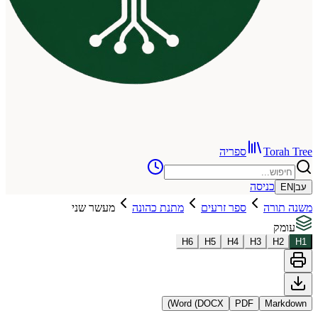
To
ספריה
כניסה
רה
ספר זרעים
מתנת כהונה
מעשר שני
H
6
H
5
H
4
H
3
Word (DOCX)
PDF
Ma