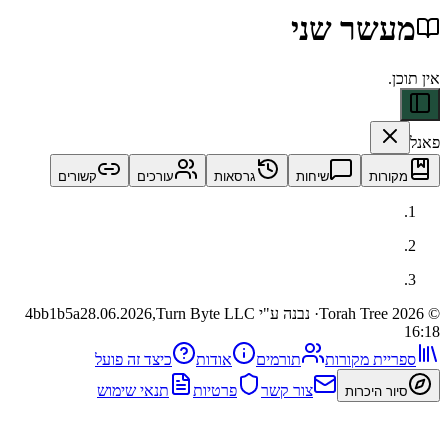
שר שני
ות
שיחות
גרסאות
עורכים
קשורים
· נבנה ע"י Turn Byte LLC
28.06.2026,
4bb1b5a
ית מקורות
תורמים
אודות
כיצד זה פועל
צור קשר
פרטיות
תנאי שימוש
 היכרות