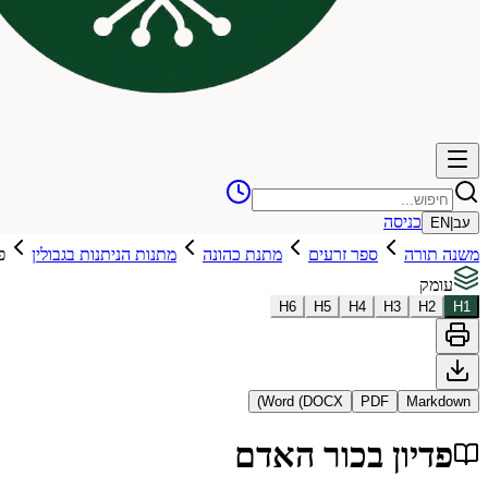
כניסה
עב
|
EN
משנה תורה
ספר זרעים
מתנת כהונה
מתנות הניתנות בגבולין
פ
עומק
H
6
H
5
H
4
H
3
H
2
H
1
Word (DOCX)
PDF
Markdown
פדיון בכור האדם