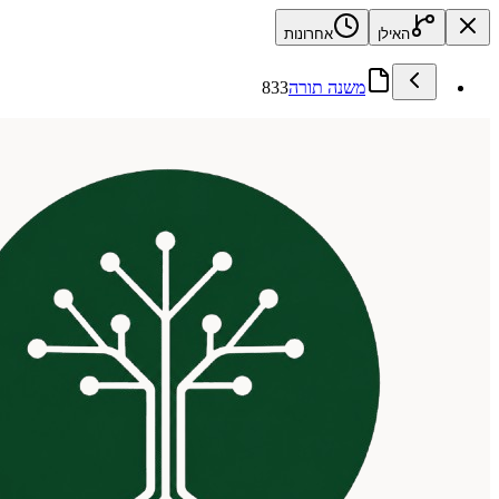
האילן
אחרונות
משנה תורה
833