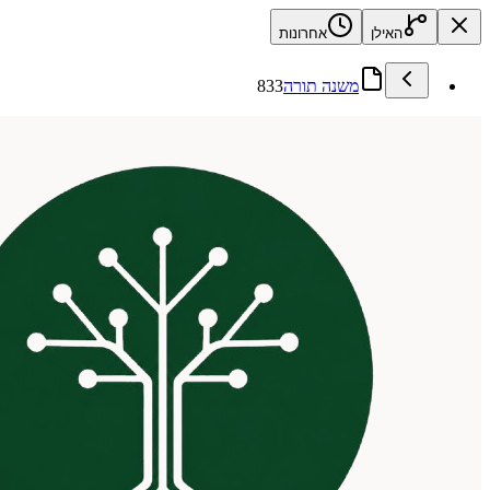
האילן
אחרונות
משנה תורה
833