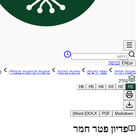
כניסה
עב
|
EN
משנה תורה
ספר זרעים
מתנת כהונה
מתנות הניתנות בגבולין
פ
עומק
H
6
H
5
H
4
H
3
H
2
H
1
Word (DOCX)
PDF
Markdown
פדיון פטר חמר