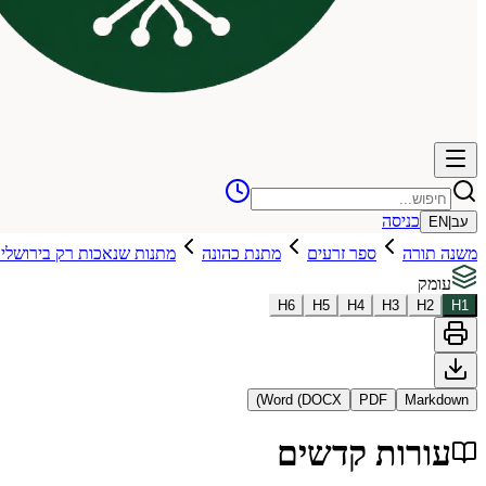
כניסה
עב
|
EN
משנה תורה
ספר זרעים
מתנת כהונה
מתנות שנאכות רק בירושלי
עומק
H
6
H
5
H
4
H
3
H
2
H
1
Word (DOCX)
PDF
Markdown
עורות קדשים