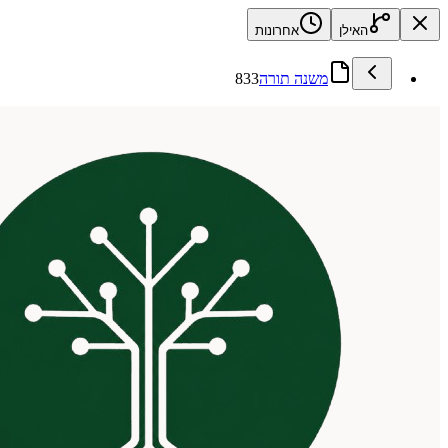
האילן
אחרונות
משנה תורה
833