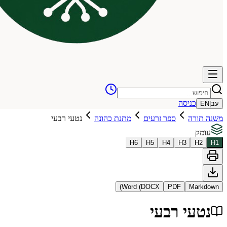
כניסה
עב
|
EN
משנה תורה
ספר זרעים
מתנת כהונה
נטעי רבעי
עומק
H
6
H
5
H
4
H
3
H
2
H
1
Word (DOCX)
PDF
Markdown
נטעי רבעי