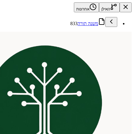
האילן
אחרונות
משנה תורה
833