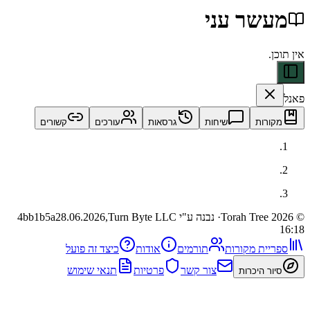
שר עני
ות
שיחות
גרסאות
עורכים
קשורים
· נבנה ע"י Turn Byte LLC
28.06.2026,
4bb1b5a
ית מקורות
תורמים
אודות
כיצד זה פועל
צור קשר
פרטיות
תנאי שימוש
 היכרות