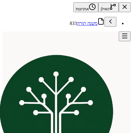
האילן
אחרונות
משנה תורה
833