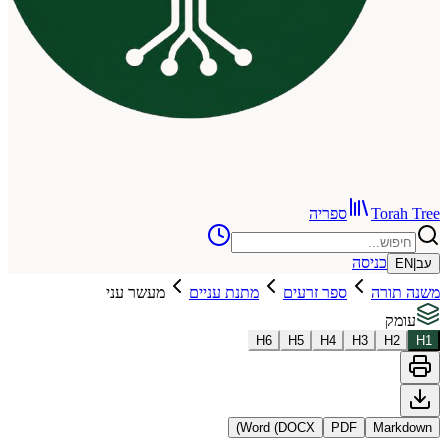
To
ספריה
כניסה
רה
ספר זרעים
מתנת עניים
מעשר עני
H
6
H
5
H
4
H
3
Word (DOCX)
PDF
Ma