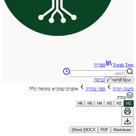
To
ספריה
כניסה
שה״ק
רה
ספר טהרה
אופנים שמביא טומאה כללי
H
6
H
5
H
4
H
3
Word (DOCX)
PDF
Ma