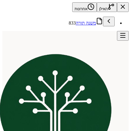
האילן
אחרונות
משנה תורה
833