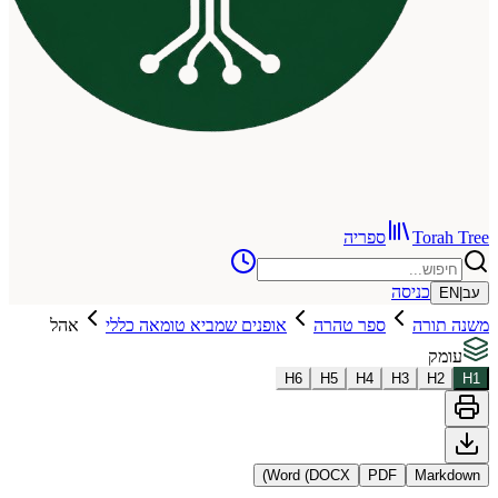
To
ספריה
כניסה
רה
ספר טהרה
אופנים שמביא טומאה כללי
אהל
H
6
H
5
H
4
H
3
Word (DOCX)
PDF
Ma