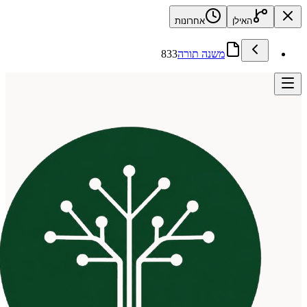
האילן
אחרונות
משנה תורה
833