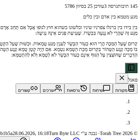
145
תיבות
גרסה
3
עודכן
25 בסיוון 5786
מגע מטמא בין אדם ובין כלים
בין בידו בין ברגלו צפרניו שיניו ובלשונו כשהוא חוץ לגופו אֲבָל אִם תָּחַב אָדָם טֻמְאָה בְּכוּשׁ וְ
מַגָּע זֶה שֶׁהֲרֵי לֹא נָגְעָה בִּבְשָׂרוֹ. שֶׁנְּגִיעַת פְּנִים אֵינָהּ נְגִיעָה:
קְרוּם שֶׁעַל הַמַּכָּה הֲרֵי הוּא כְּעוֹר הַבָּשָׂר לְעִנְיַן מַגַּע טֻמְאוֹת. וּכְשׁוּת שֶׁעַל הַקָּטָן
בּוֹ מַכָּה וְנָגַע הַטָּהוֹר בִּקְרוּם מַכַּת הַטָּמֵא נִטְמָא. אִם הָיָה קָטָן טָמֵא וְנָגַע הַטָּהוֹר 
הַדְּבָרִים שֶׁחוֹצְצִין עַל הַגּוּף אֵינָם כְּעוֹר הַבָּשָׂר לֹא לְטַמֵּא וְלֹא לְהִתְטַמֵּא:
פאנל
מקורות
שיחות
גרסאות
עורכים
קשורים
©
2026
Torah Tree
· נבנה ע"י Turn Byte LLC
28.06.2026, 16:18
bb1b5a