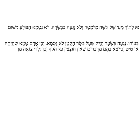
ךְ מְעִי שֶׁל אִשָּׁה מִלְּמַטָּה וְלֹא נָגְעָה בִּבְשָׂרָהּ. לֹא נִטְמָא הַבּוֹלֵעַ מִשּׁוּם
 בְּעוֹרוֹ. נָגְעָה בְּשֵׂעָר הַדַּק שֶׁעַל בְּשַׂר הַקָּטָן לֹא נִטְמָא. וְכֵן אָדָם טָמֵא שֶׁהָיְתָה
 טִיט וְכַיּוֹצֵא בָּהֶם מִדְּבָרִים שֶׁאֵין חוֹצְצִין עַל הַגּוּף וְכֵן גִּלְדֵי צוֹאָה מִן