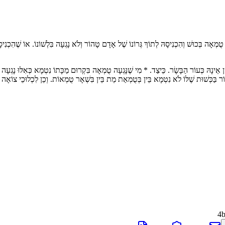
הִכְנִיסָהּ לְתוֹךְ גְּרוֹנוֹ שֶׁל אָדָם טָהוֹר וְלֹא נָגְעָה בִּלְשׁוֹנוֹ. אוֹ שֶׁהִכְנִיסָהּ לְתוֹ
 אֵינָהּ כְּעוֹר הַבָּשָׂר. כֵּיצַד. * מִי שֶׁנָּגְעָה טֻמְאָה בִּקְרוּם מַכָּתוֹ נִטְמָא כְּאִלּוּ נָגְעָה
בַּכְּשׁוּת שֶׁלּוֹ לֹא נִטְמָא בֵּין בְּטֻמְאַת מֵת בֵּין בִּשְׁאָר טֻמְאוֹת. וְכֵן לִכְלוּכֵי צוֹאָה אוֹ
4