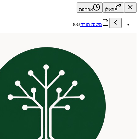
האילן
אחרונות
משנה תורה
833