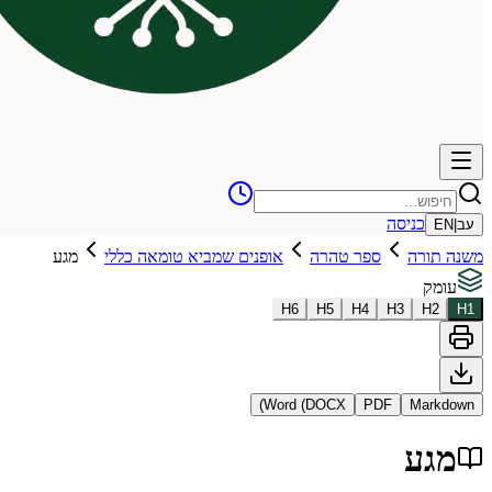
כניסה
עב
|
EN
משנה תורה
ספר טהרה
אופנים שמביא טומאה כללי
מגע
עומק
H
6
H
5
H
4
H
3
H
2
H
1
Word (DOCX)
PDF
Markdown
מגע