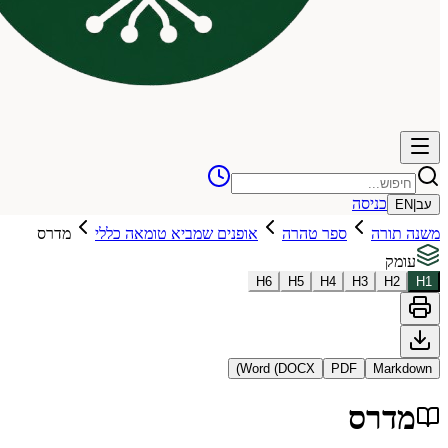
כניסה
עב
|
EN
משנה תורה
ספר טהרה
אופנים שמביא טומאה כללי
מדרס
עומק
H
6
H
5
H
4
H
3
H
2
H
1
Word (DOCX)
PDF
Markdown
מדרס