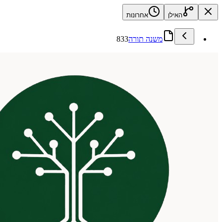
האילן
אחרונות
משנה תורה
833