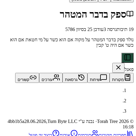
ק בדבר המטהר
גרסה
3
עודכן
25 בסיוון 5786
 בדבר המטהר על מקוה אם הוא כשר על מי חטאת אם הוא
יה ט' קבין
ות
שיחות
גרסאות
עורכים
קשורים
· נבנה ע"י Turn Byte LLC
28.06.2026,
4bb1b5a
ית מקורות
תורמים
אודות
כיצד זה פועל