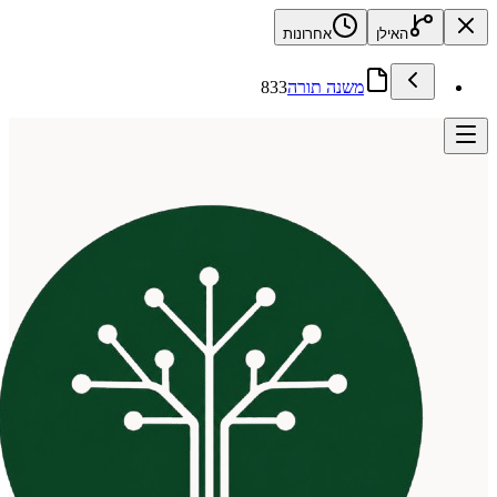
האילן
אחרונות
משנה תורה
833