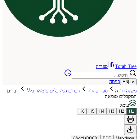
To
ספריה
כניסה
רה
ספר טהרה
דברים המקבלים טומאה כללי
דברים
 טומאה
H
6
H
5
H
4
H
3
Word (DOCX)
PDF
Ma