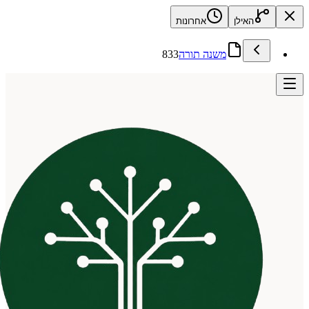
האילן
אחרונות
משנה תורה
833