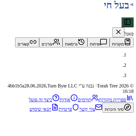
 חי
ות
שיחות
גרסאות
עורכים
קשורים
· נבנה ע"י Turn Byte LLC
28.06.2026,
4bb1b5a
ית מקורות
תורמים
אודות
כיצד זה פועל
צור קשר
פרטיות
תנאי שימוש
 היכרות