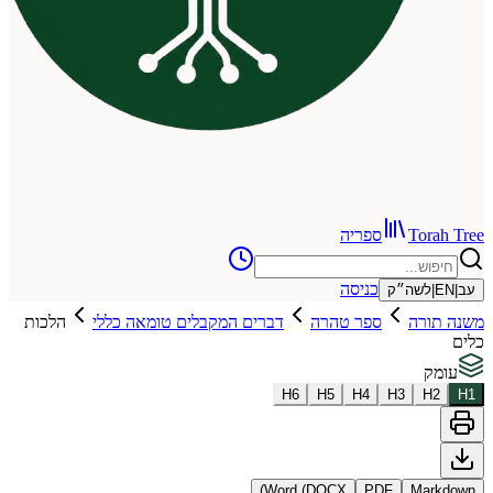
To
ספריה
כניסה
שה״ק
רה
ספר טהרה
דברים המקבלים טומאה כללי
הלכות
H
6
H
5
H
4
H
3
Word (DOCX)
PDF
Ma