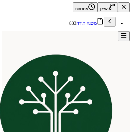
האילן
אחרונות
משנה תורה
833