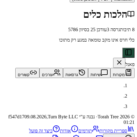
כות כלים
רסה
3
עודכן
25 בסיוון 5786
אינו מקב טומאה במגע רק מתוכו
ות
שיחות
גרסאות
עורכים
קשורים
· נבנה ע"י Turn Byte LLC
09.08.2026,
f547d17
ית מקורות
תורמים
אודות
כיצד זה פועל