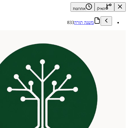
האילן
אחרונות
משנה תורה
833