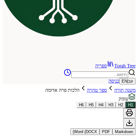
To
ספריה
כניסה
רה
ספר טהרה
הלכות פרה אדומה
H
6
H
5
H
4
H
3
Word (DOCX)
PDF
Ma