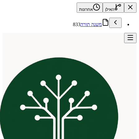
האילן
אחרונות
משנה תורה
833