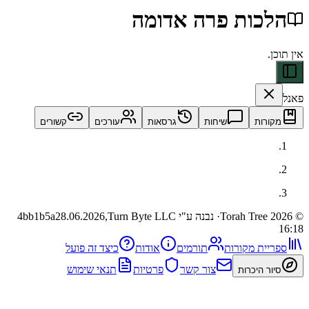
כות פרה אדומה
ות
שיחות
גרסאות
עורכים
קשורים
· נבנה ע"י Turn Byte LLC
28.06.2026,
4bb1b5a
ית מקורות
תורמים
אודות
כיצד זה פועל
צור קשר
פרטיות
תנאי שימוש
 היכרות