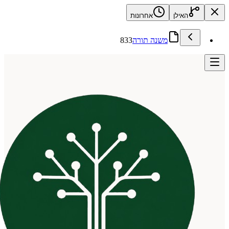
האילן
אחרונות
משנה תורה
833