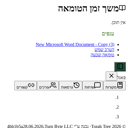
ך זמן הטומאה
פים
New Microsoft Word Document - Copy (
רב שמש
מאה שבעה
ות
שיחות
גרסאות
עורכים
קשורים
· נבנה ע"י Turn Byte LLC
28.06.2026,
4bb1b5a