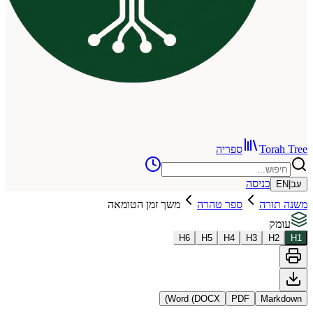
To
ספריה
כניסה
רה
ספר טהרה
משך זמן הטומאה
H
6
H
5
H
4
H
3
Word (DOCX)
PDF
Ma