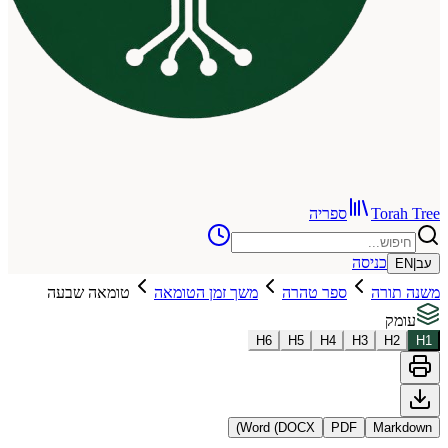
To
ספריה
כניסה
רה
ספר טהרה
משך זמן הטומאה
טומאה שבעה
H
6
H
5
H
4
H
3
Word (DOCX)
PDF
Ma