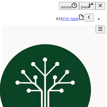
האילן
אחרונות
משנה תורה
833