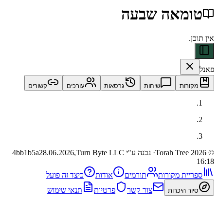
מאה שבעה
ות
שיחות
גרסאות
עורכים
קשורים
· נבנה ע"י Turn Byte LLC
28.06.2026,
4bb1b5a
ית מקורות
תורמים
אודות
כיצד זה פועל
צור קשר
פרטיות
תנאי שימוש
 היכרות