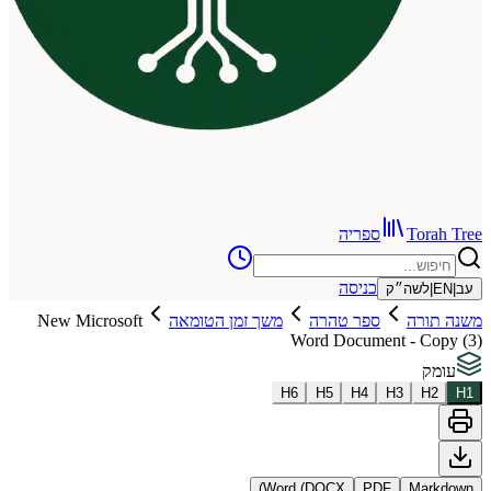
To
ספריה
כניסה
שה״ק
רה
ספר טהרה
משך זמן הטומאה
New Microsoft
Word Document - 
H
6
H
5
H
4
H
3
Word (DOCX)
PDF
Ma