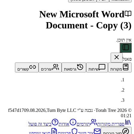
New Microsoft Wo
Document - Copy
ות
שיחות
גרסאות
עורכים
קשורים
· נבנה ע"י Turn Byte LLC
09.08.2026,
f547d17
ית מקורות
תורמים
אודות
כיצד זה פועל
צור קשר
פרטיות
תנאי שימוש
 היכרות