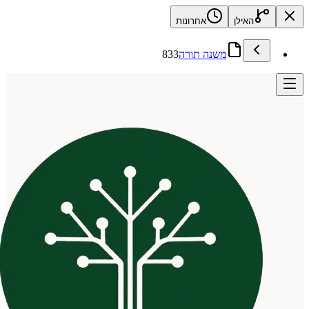
האילן
אחרונות
משנה תורה
833