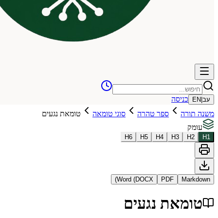
כניסה
עב
|
EN
משנה תורה
ספר טהרה
סוגי טומאה
טומאת נגעים
עומק
H
6
H
5
H
4
H
3
H
2
H
1
Word (DOCX)
PDF
Markdown
טומאת נגעים