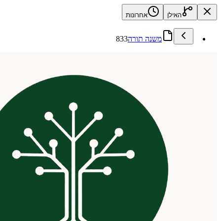
האילן
אחרונות
משנה תורה
833