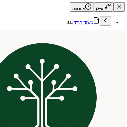
האילן
אחרונות
משנה תורה
833