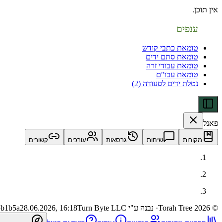
אין תוכן.
ענפים
טומאת כתבי קודש
טומאת סתם ידים
טומאת עבודי זרה
טומאת עכו"ם
נטלת ידים לסעודה (2)
פאנל
מקורות
שיחות
גרסאות
עורכים
קשורים
©
2026
Torah Tree
· נבנה ע"י Turn Byte LLC
28.06.2026, 16:18
bb1b5a