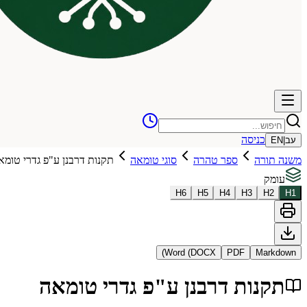
כניסה
עב
|
EN
משנה תורה
ספר טהרה
סוגי טומאה
תקנות דרבנן ע"פ גדרי טומא
עומק
H
6
H
5
H
4
H
3
H
2
H
1
Word (DOCX)
PDF
Markdown
תקנות דרבנן ע"פ גדרי טומאה