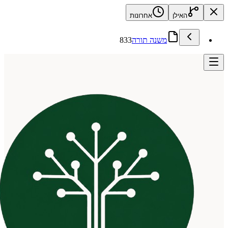
האילן
אחרונות
משנה תורה
833