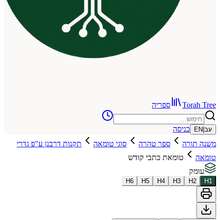
To
ספריה
כניסה
רה
ספר טהרה
סוגי טומאה
תקנות דרבנן ע"פ גדרי
טומאת כתבי קודש
H
6
H
5
H
4
H
3