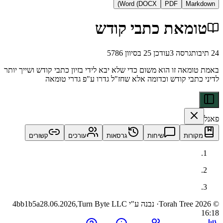
Word (DOCX)
PDF
Ma
מאת כתבי קודש
גרסה
3
עודכן
25 בסיוון 5786
אה זו הוא משום כדי שלא יבא לידי בזיון כתבי קודש ושייך יותר
בי קודש וכדומה אלא שחז"ל גדרו ע"פ גדרי טומאה
ות
שיחות
גרסאות
עורכים
קשורים
· נבנה ע"י Turn Byte LLC
28.06.2026,
4bb1b5a