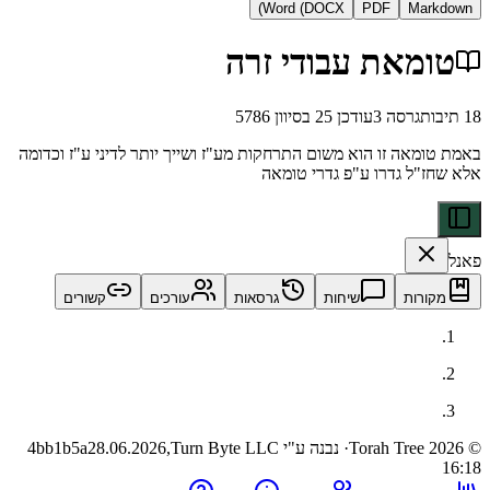
Word (DOCX)
PDF
Ma
מאת עבודי זרה
גרסה
3
עודכן
25 בסיוון 5786
אה זו הוא משום התרחקות מע"ז ושייך יותר לדיני ע"ז וכדומה
ל גדרו ע"פ גדרי טומאה
ות
שיחות
גרסאות
עורכים
קשורים
· נבנה ע"י Turn Byte LLC
28.06.2026,
4bb1b5a