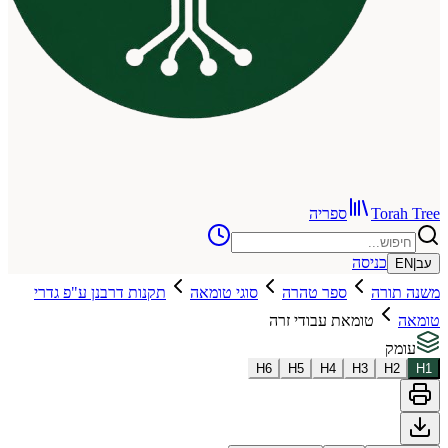
To
ספריה
כניסה
רה
ספר טהרה
סוגי טומאה
תקנות דרבנן ע"פ גדרי
טומאת עבודי זרה
H
6
H
5
H
4
H
3