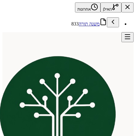
האילן
אחרונות
משנה תורה
833