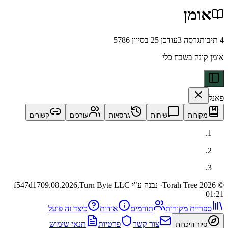
מן
רסה
3
עודכן
25 בסיוון 5786
ה בשבח כלי
ות
שיחות
גרסאות
עורכים
קשורים
· נבנה ע"י Turn Byte LLC
09.08.2026,
f547d17
ית מקורות
תורמים
אודות
כיצד זה פועל
צור קשר
פרטיות
תנאי שימוש
 היכרות