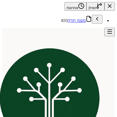
האילן
אחרונות
משנה תורה
833