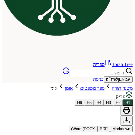
To
ספריה
כניסה
שה״ק
רה
ספר משפטים
אומן
אומן
H
6
H
5
H
4
H
3
Word (DOCX)
PDF
Ma