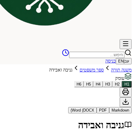
כניסה
עב
|
EN
משנה תורה
ספר משפטים
גניבה ואבידה
עומק
H
6
H
5
H
4
H
3
H
2
H
1
Word (DOCX)
PDF
Markdown
גניבה ואבידה