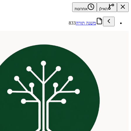
האילן
אחרונות
משנה תורה
833