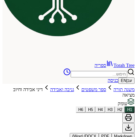
To
ספריה
כניסה
רה
ספר משפטים
גניבה ואבידה
דיני אבידה וחיוב
H
6
H
5
H
4
H
3
Word (DOCX)
PDF
Ma