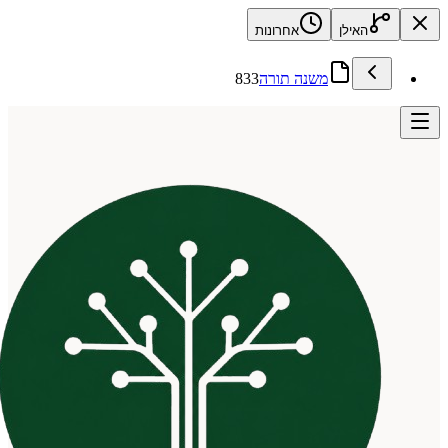
האילן
אחרונות
משנה תורה
833