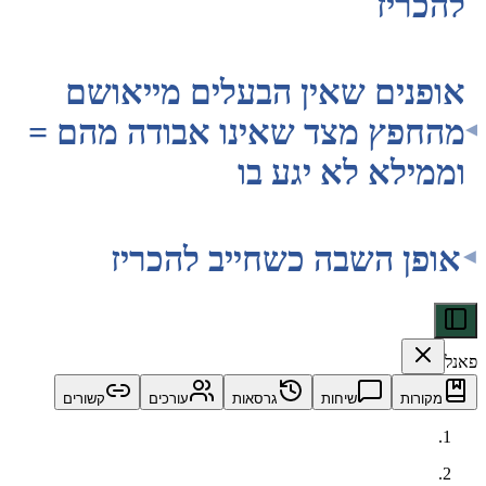
ריז
נים שאין הבעלים מייאושם
פץ מצד שאינו אבודה מהם =
לא לא יגע בו
ן השבה כשחייב להכריז
ות
שיחות
גרסאות
עורכים
קשורים