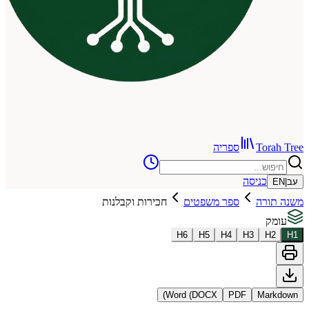
To
ספריה
כניסה
רה
ספר משפטים
חכירות וקבלנות
H
6
H
5
H
4
H
3
Word (DOCX)
PDF
Ma