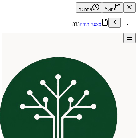
האילן
אחרונות
משנה תורה
833