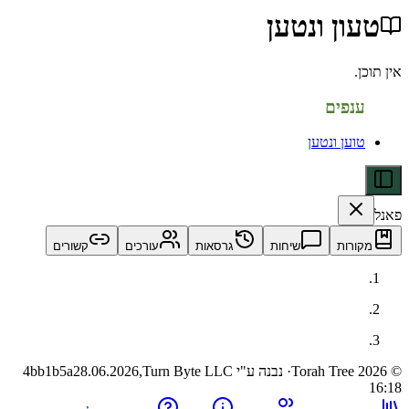
ן ונטען
פים
ען ונטען
ות
שיחות
גרסאות
עורכים
קשורים
· נבנה ע"י Turn Byte LLC
28.06.2026,
4bb1b5a