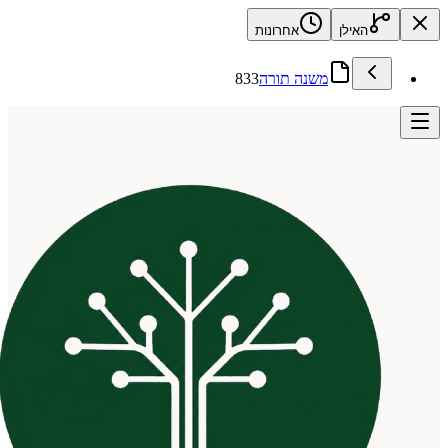
האילן
אחרונות
משנה תורה
833