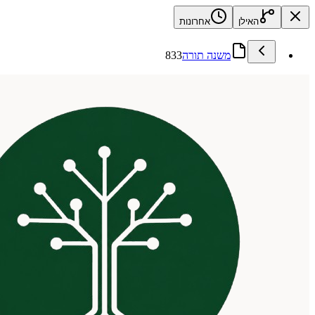
האילן
אחרונות
משנה תורה
833