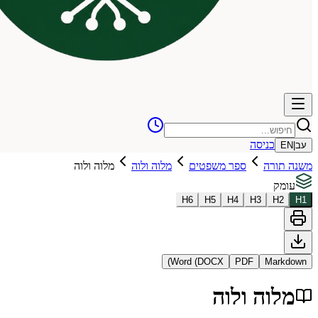
כניסה
עב
|
EN
משנה תורה
ספר משפטים
מלוה ולוה
מלוה ולוה
עומק
H
6
H
5
H
4
H
3
H
2
H
1
Word (DOCX)
PDF
Markdown
מלוה ולוה