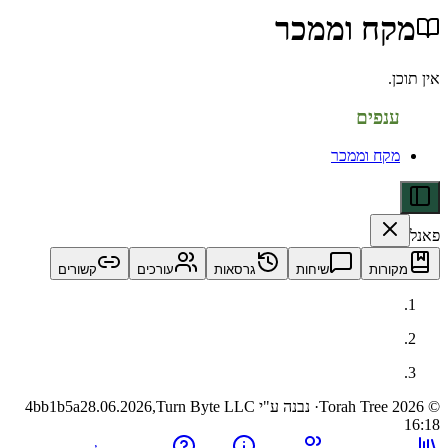
ח וממכר
פים
ח וממכר
ות
שיחות
גרסאות
עורכים
קשורים
· נבנה ע"י Turn Byte LLC
28.06.2026,
4bb1b5a