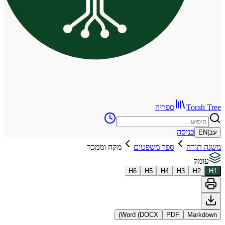
To
ספריה
כניסה
רה
ספר משפטים
מקח וממכר
H
6
H
5
H
4
H
3
Word (DOCX)
PDF
Ma