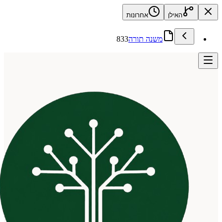
האילן
אחרונות
משנה תורה
833