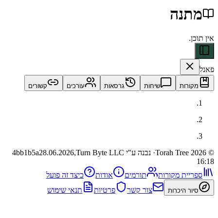
נה
ות
שיחות
גרסאות
עורכים
קשורים
· נבנה ע"י Turn Byte LLC
28.06.2026,
4bb1b5a
ית מקורות
תורמים
אודות
כיצד זה פועל
צור קשר
פרטיות
תנאי שימוש
 היכרות