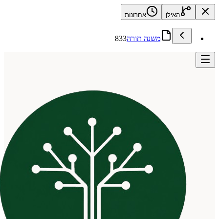
האילן
אחרונות
משנה תורה
833