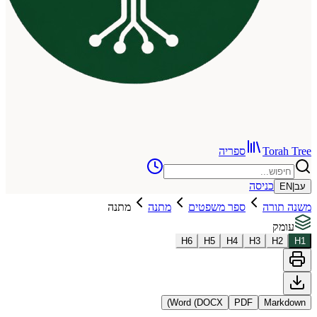
To
ספריה
כניסה
רה
ספר משפטים
מתנה
מתנה
H
6
H
5
H
4
H
3
Word (DOCX)
PDF
Ma