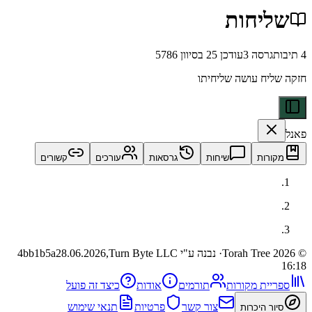
יחות
רסה
3
עודכן
25 בסיוון 5786
ח עושה שליחיתו
ות
שיחות
גרסאות
עורכים
קשורים
· נבנה ע"י Turn Byte LLC
28.06.2026,
4bb1b5a
ית מקורות
תורמים
אודות
כיצד זה פועל
צור קשר
פרטיות
תנאי שימוש
 היכרות