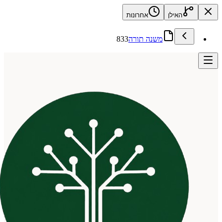
האילן
אחרונות
משנה תורה
833